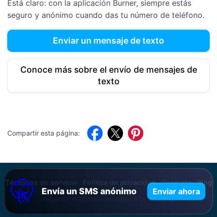
Está claro: con la aplicación Burner, siempre estás
seguro y anónimo cuando das tu número de teléfono.
Enviar un mensaje de texto
Conoce más sobre el envío de mensajes de
texto
Facebook
Twitter
Pinterest
Compartir esta página:
🤫
Términos de servicio
Política de privacidad
Contacto
Blog
·
·
·
Envía un SMS anónimo
Enviar ahora
Copyright © 2026 Smsanonimo.mx by Mocha