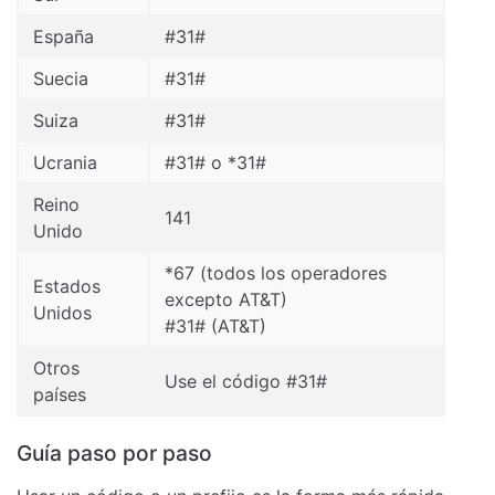
España
#31#
Suecia
#31#
Suiza
#31#
Ucrania
#31# o *31#
Reino
141
Unido
*67 (todos los operadores
Estados
excepto AT&T)
Unidos
#31# (AT&T)
Otros
Use el código #31#
países
Guía paso por paso