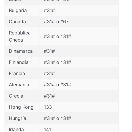
Bulgaria
#31#
Canadá
#31# o *67
República
#31# o *31#
Checa
Dinamarca
#31#
Finlandia
#31# o *31#
Francia
#31#
Alemania
#31# o *31#
Grecia
#31#
Hong Kong
133
Hungría
#31# o *31#
Irlanda
141