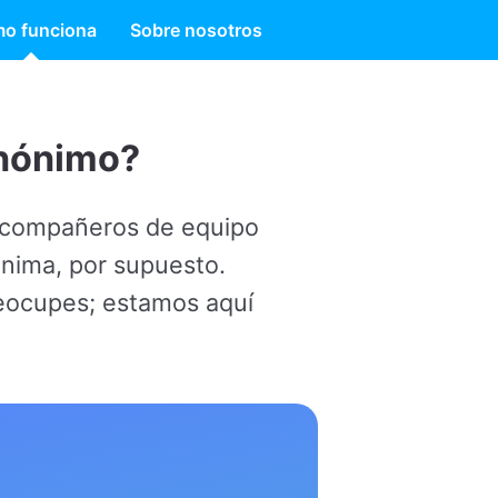
o funciona
Sobre nosotros
quipo
to.
 aquí