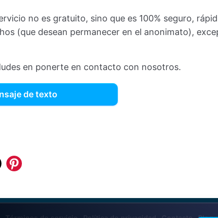
ervicio no es gratuito, sino que es 100% seguro, rápi
chos (que desean permanecer en el anonimato), exc
udes en ponerte en contacto con nosotros.
nsaje de texto
k
tter
Pinterest
Términos de servicio
Política de privacidad
Contacto
Blog