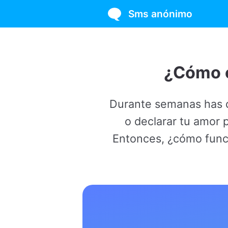
Sms anónimo
¿Cómo envío 
Durante semanas has querido 
o declarar tu amor por tu pa
Entonces, ¿cómo funciona un 
para a