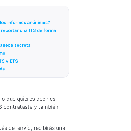
los informes anónimos?
reportar una ITS de forma
manece secreta
imo
ITS y ETS
ada
o que quieres decirles.
TS contrataste y también
és del envío, recibirás una