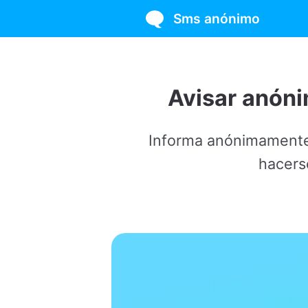
Sms anónimo
Avisar anónimamen
Informa anónimamente a tu pare
hacerse la prueb