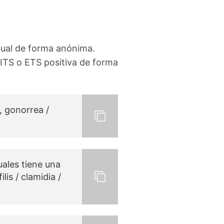
xual de forma anónima.
e ITS o ETS positiva de forma
, gonorrea /
ales tiene una
is / clamidia /