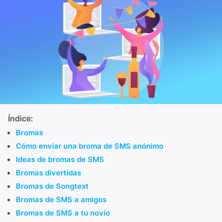
Índice:
Bromas
Cómo enviar una broma de SMS anónimo
Ideas de bromas de SMS
Bromas divertidas
Bromas de Songtext
Bromas de SMS a amigos
Bromas de SMS a tu novio