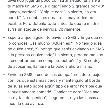
divertido jugar un poco con su ansiedad. Envíale a
tu madre un SMS que diga: "Tengo 2 gramos por 40:
¡ganga, verdad?!" Y sigue con: "Lo siento, no era
para ti". No contestes durante el mayor tiempo
posible. Pero detenlo todo antes de que tu madre
sufra un ataque de nervios. Obviamente.
Espera a que alguien te envíe un SMS y finge que no
lo conoces. Usa mucho '¿Quién es?', 'No tengo idea
de quién eres', 'Supongo que estás enviando un SMS
a la persona equivocada,' Lo siento, pero no me voy
a encontrar con un completo extraño ' y 'Si no dejas
de acosarme, llamaré a la policía ahora mismo.
Envíe un SMS a uno de sus compañeros de trabajo
con los que está más cerca y manténgalo al borde
de su asiento sobre algún tipo de error horrible que
supuestamente cometió. Comience con: "Dios mío,
estoy tan despedido", luego construya las cosas a
medida que avanza.